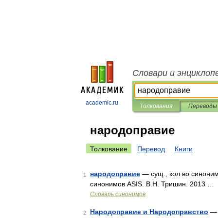
Словари и энциклоп
academic.ru
Толкования
Переводы
народоправие
Толкование
Перевод
Книги
народоправие
— сущ., кол во синоним
1
синонимов ASIS. В.Н. Тришин. 2013 …
Словарь синонимов
Народоправие и Народоправство
— 
2