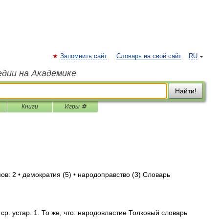
Запомнить сайт
Словарь на свой сайт
RU
едии на Академике
Найти!
Книги
Игры ⚽
ов: 2 • демократия (5) • народоправство (3) Словарь
ср. устар. 1. То же, что: народовластие Толковый словарь