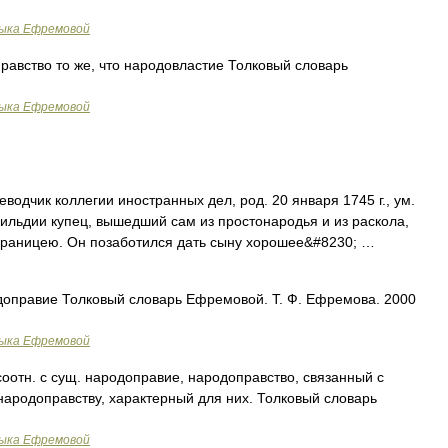
зыка Ефремовой
правство то же, что народовластие Толковый словарь
зыка Ефремовой
водчик коллегии иностранных дел, род. 20 января 1745 г., ум.
 гильдии купец, вышедший сам из простонародья и из раскола,
 границею. Он позаботился дать сыну хорошее&#8230; …
одоправие Толковый словарь Ефремовой. Т. Ф. Ефремова. 2000
зыка Ефремовой
соотн. с сущ. народоправие, народоправство, связанный с
ародоправству, характерный для них. Толковый словарь
зыка Ефремовой