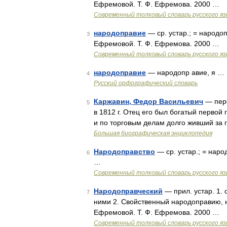
Ефремовой. Т. Ф. Ефремова. 2000 …
Современный толковый словарь русского я
народоправие
— ср. устар.; = народо
3
Ефремовой. Т. Ф. Ефремова. 2000 …
Современный толковый словарь русского я
народоправие
— народопр авие, я …
4
Русский орфографический словарь
Каржавин, Федор Васильевич
— пере
5
в 1812 г. Отец его был богатый первой
и по торговым делам долго живший за
Большая биографическая энциклопедия
Народоправство
— ср. устар.; = нар
6
…
Современный толковый словарь русского я
Народоправческий
— прил. устар. 1. 
7
ними 2. Свойственный народоправию, н
Ефремовой. Т. Ф. Ефремова. 2000 …
Современный толковый словарь русского я