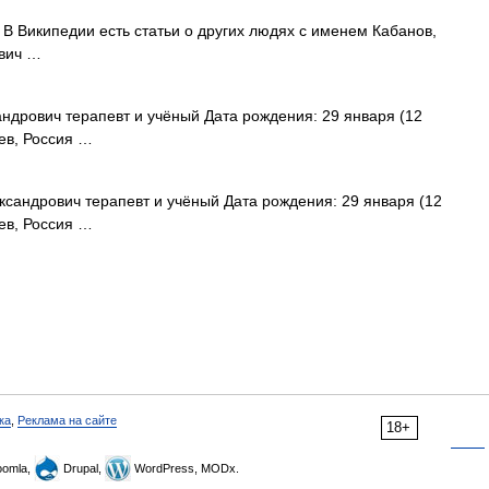
В Википедии есть статьи о других людях с именем Кабанов,
ович …
дрович терапевт и учёный Дата рождения: 29 января (12
ев, Россия …
сандрович терапевт и учёный Дата рождения: 29 января (12
ев, Россия …
ка
,
Реклама на сайте
18+
omla,
Drupal,
WordPress, MODx.